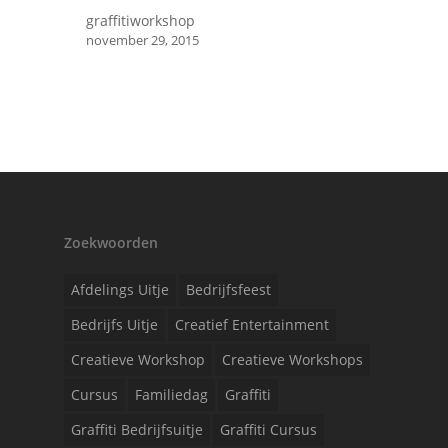
graffitiworkshop
november 29, 2015
Zoekwoorden
Afdelings Uitje
Bedrijfsfeest
Bedrijfs Uitje
Creatief Entertainment
Creatieve Workshop
Creatieve Workshops
Cursus
Familiedag
Graffiti
Graffiti Bedrijfsuitje
Graffiti Cursus