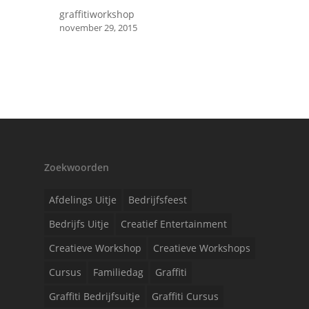
graffitiworkshop
november 29, 2015
Zoekwoorden
Afdelings Uitje
Bedrijfsfeest
Bedrijfs Uitje
Creatief Entertainment
Creatieve Workshop
Creatieve Workshops
Cursus
Familiedag
Graffiti
Graffiti Bedrijfsuitje
Graffiti Cursus