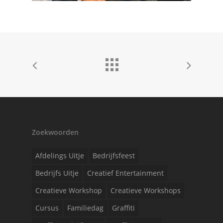
Zoekwoorden
Afdelings Uitje
Bedrijfsfeest
Bedrijfs Uitje
Creatief Entertainment
Creatieve Workshop
Creatieve Workshops
Cursus
Familiedag
Graffiti