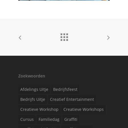
Zoekwoorden
Afdelings Uitje
Bedrijfsfeest
Bedrijfs Uitje
Creatief Entertainment
Creatieve Workshop
Creatieve Workshops
Cursus
Familiedag
Graffiti